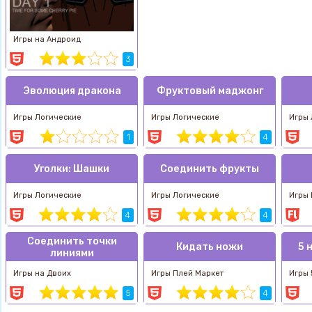
Игры на Андроид
3
Эволюция дракона
Фруктовый маджонг
Игры Логические
Игры Логические
Игры 
1
4
Уголки: Шашки
Соединить фрукты
Игры Логические
Игры Логические
Игры
4
4
Соединить точки
Кидать ножи
5 
линиями
Игры на Двоих
Игры Плей Маркет
Игры 
5
4