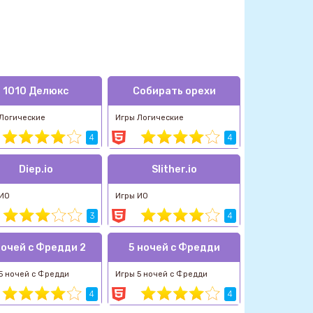
1010 Делюкс
Собирать орехи
Логические
Игры Логические
4
4
Diep.io
Slither.io
 ИО
Игры ИО
3
4
ночей с Фредди 2
5 ночей с Фредди
5 ночей с Фредди
Игры 5 ночей с Фредди
4
4