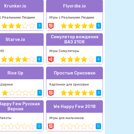
Krunker.io
Flyordie.io
с Реальными Людьми
Игры с Реальными Людьми
3
5
Симулятор вождения
Starve.io
ВАЗ 2108
 ИО
Игры Симуляторы
4
4
Rise Up
Простые Срисовки
 Шарики
Картинки для срисовки
1
5
Happy Few Русская
We Happy Few 2018
Версия
Квесты
Игры для мальчиков
0
0