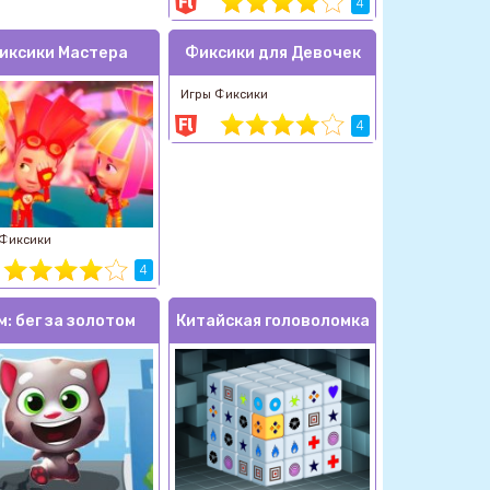
4
иксики Мастера
Фиксики для Девочек
Игры Фиксики
4
 Фиксики
4
м: бег за золотом
Китайская головоломка