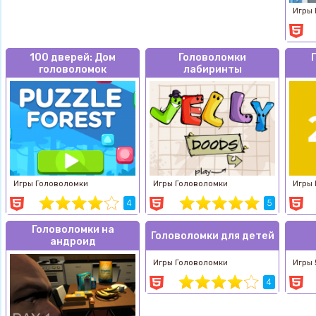
Игры 
100 дверей: Дом
Головоломки
головоломок
лабиринты
Игры Головоломки
Игры Головоломки
Игры
4
5
Головоломки на
Головоломки для детей
андроид
Игры Головоломки
Игры 
4