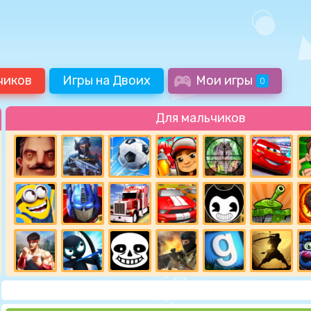
чиков
Игры на Двоих
Мои игры
0
Для мальчиков