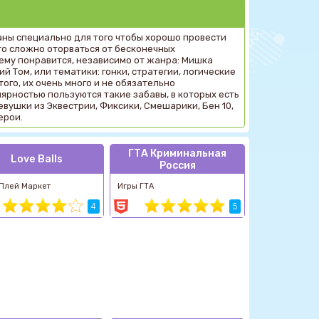
аны специально для того чтобы хорошо провести
то сложно оторваться от бесконечных
 ему понравится, независимо от жанра: Мишка
й Том, или тематики: гонки, стратегии, логические
ого, их очень много и не обязательно
ярностью пользуются такие забавы, в которых есть
вушки из Эквестрии, Фиксики, Смешарики, Бен 10,
ерои.
ГТА Криминальная
Love Balls
Россия
Плей Маркет
Игры ГТА
4
5