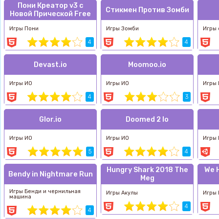
Пони Креатор v3 с
Стикмен Против Зомби
Новой Прической Free
Игры Пони
Игры Зомби
Игры 
4
4
Devast.io
Moomoo.io
Игры ИО
Игры ИО
Игры
4
3
Glor.io
Doomed 2 Io
Игры ИО
Игры ИО
Игры
5
4
Hungry Shark 2018 The
We 
Bendy in Nightmare Run
Meg
Игры Бенди и чернильная
Игры Акулы
Игры 
машина
4
4