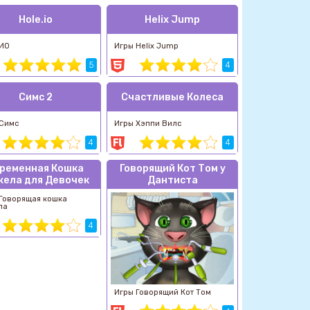
Hole.io
Helix Jump
 ИО
Игры Helix Jump
5
4
Симс 2
Счастливые Колеса
 Симс
Игры Хэппи Вилс
4
4
ременная Кошка
Говорящий Кот Том у
ела для Девочек
Дантиста
Говорящая кошка
ла
4
Игры Говорящий Кот Том