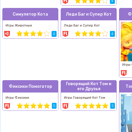
4
Симулятор Кота
Леди Баг и Супер Кот
Ф
Игры Животные
Леди Баг и Супер Кот
4
4
Игры
Говорящий Кот Том и
Фиксики Помогатор
То
его Друзья
Игры Фиксики
Игры Говорящий Кот Том
5
5