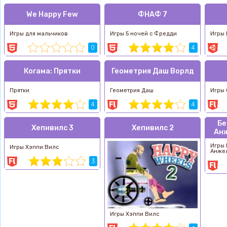
We Happy Few
ФНАФ 7
Игры для мальчиков
Игры 5 ночей с Фредди
Игры
0
4
Когама: Прятки
Геометрия Даш Ворлд
Прятки
Геометрия Даш
Игры
4
4
Бе
Хепивилс 3
Хепивилс 2
Анж
Игры 
Игры Хэппи Вилс
Анже
3
Игры Хэппи Вилс