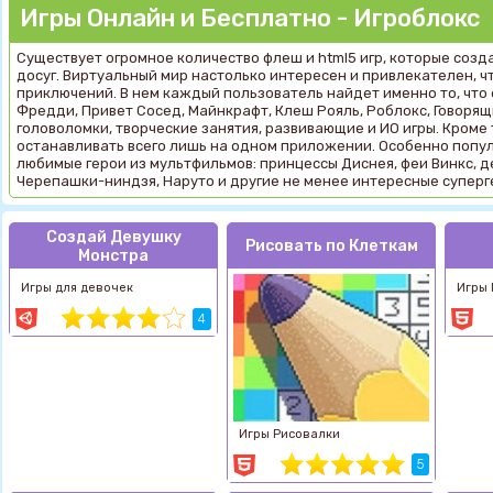
Игры Онлайн и Бесплатно - Игроблокс
Существует огромное количество флеш и html5 игр, которые созд
досуг. Виртуальный мир настолько интересен и привлекателен, ч
приключений. В нем каждый пользователь найдет именно то, что
Фредди, Привет Сосед, Майнкрафт, Клеш Рояль, Роблокс, Говорящи
головоломки, творческие занятия, развивающие и ИО игры. Кроме т
останавливать всего лишь на одном приложении. Особенно попул
любимые герои из мультфильмов: принцессы Диснея, феи Винкс, де
Черепашки-ниндзя, Наруто и другие не менее интересные суперг
Создай Девушку
Рисовать по Клеткам
Монстра
Игры для девочек
Игры 
4
Игры Рисовалки
5