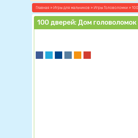
Главная
»
Игры для мальчиков
»
Игры Головоломки
» 10
100 дверей: Дом головоломок