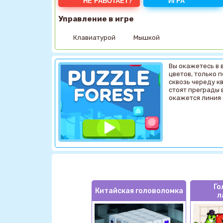
НЕ РАБОТАЕТ?
ИГРА
Управление в игре
Клавиатурой
Мышкой
Вы окажетесь в 
цветов, только 
сквозь череду к
стоят преграды 
окажется линия 
Го
Китайская головоломка
л