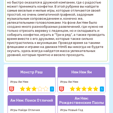
но быстро оказался в дружной компании, где с радостью
может принимать конфетки. В этой рубрике вы найдете
самые веселые и милые игры, которые отличаются своей
простой, но очень симпатичной графикой, задорным
музыкальным сопровождением и, конечно же,
увлекательными головоломками. На фоне Ам Ням было
создано много разнообразных развлечений, где нужно не
только отрезать веревку с леденцом, но и складывать и
собирать конфетки, играть в "Три в ряд", а также проводить
время вместе с его друзьями, которые также сильно
пристрастились к вкусняшкам. Проводя время за такими
флешками и играми на движке html5 вы никогда не будете
скучать, здесь всегда найдется масса увлекательных
уровней, которые приятно и весело проходить.
Монстр Раш
Ням Ням Ям
Игры Ам Ням
Игры Ам Ням
3
5
Ам Ням:
Ам Ням: Поиск Отличий
Рождественские Пазлы
Игры Найди Отличия
Игры Новый Год