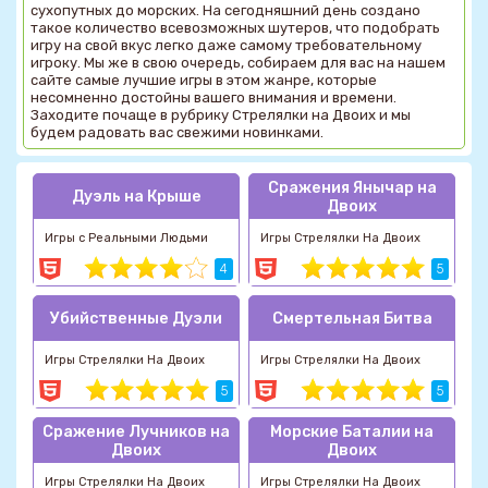
сухопутных до морских. На сегодняшний день создано
такое количество всевозможных шутеров, что подобрать
игру на свой вкус легко даже самому требовательному
игроку. Мы же в свою очередь, собираем для вас на нашем
сайте самые лучшие игры в этом жанре, которые
несомненно достойны вашего внимания и времени.
Заходите почаще в рубрику Стрелялки на Двоих и мы
будем радовать вас свежими новинками.
Сражения Янычар на
Дуэль на Крыше
Двоих
Игры с Реальными Людьми
Игры Стрелялки На Двоих
4
5
Убийственные Дуэли
Смертельная Битва
Игры Стрелялки На Двоих
Игры Стрелялки На Двоих
5
5
Сражение Лучников на
Морские Баталии на
Двоих
Двоих
Игры Стрелялки На Двоих
Игры Стрелялки На Двоих