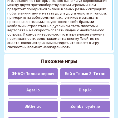
игр, объединяет которые только одно – дух соревнования
между двумя противоборствующими игроками. Вам
предстоит помериться силами в самых разных ситуациях:
побыть викингами и метать друг в друга молоты и топоры,
примерить на себя роль метких лучников и закидать
противника стелами, почувствовать себя бравыми
ковбоями и стреляться на дуэли или стать пилотами
вертолёта и на скорость спасать людей с необитаемого
острова. И самое интересное, что в игру внесен элемент
неожиданности, ведь нажимая на кнопку Плей, вы не
знаете, какая история вам выпадет, что вносит в игру
свежесть и элемент неожиданности.
Похожие игры
ФНАФ: Полная версия
Бой с Тенью 2: Титан
Agar.io
Diep.io
Slither.io
Zombsroyale.io