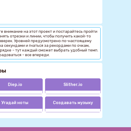
те внимание на этот проект и постарайтесь пройти
инять отрезки и линии, чтобы получить какой-то
о зверек. Уровней предусмотрено по-настоящему
за секундами и гнаться за рекордами по очкам,
порядке – тут каждый сможет выбрать удобный темп.
радоваться – все впереди.
ры
Diep.io
Slither.io
Угадай ноты
Создавать музыку