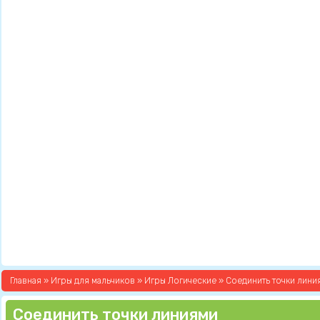
Главная
»
Игры для мальчиков
»
Игры Логические
» Соединить точки лини
Соединить точки линиями