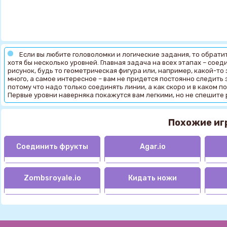
Если вы любите головоломки и логические задания, то обрати
хотя бы несколько уровней. Главная задача на всех этапах – соед
рисунок, будь то геометрическая фигура или, например, какой-т
много, а самое интересное – вам не придется постоянно следить 
потому что надо только соединять линии, а как скоро и в каком 
Первые уровни наверняка покажутся вам легкими, но не спешите 
Похожие иг
Соединить фрукты
Agar.io
Zombsroyale.io
Кидать ножи