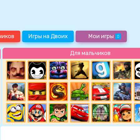
чиков
Игры на Двоих
Мои игры
0
Для мальчиков