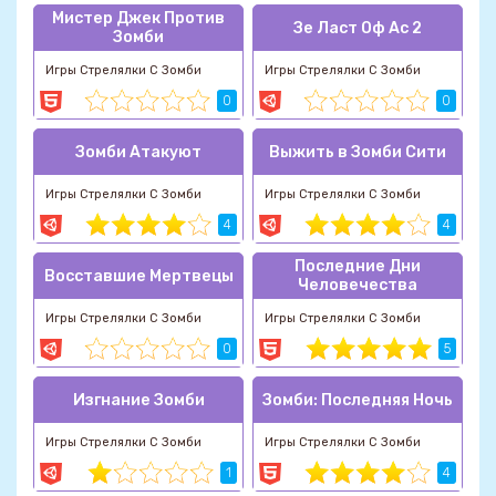
Мистер Джек Против
Зе Ласт Оф Ас 2
Зомби
Игры Стрелялки С Зомби
Игры Стрелялки С Зомби
0
0
Зомби Атакуют
Выжить в Зомби Сити
Игры Стрелялки С Зомби
Игры Стрелялки С Зомби
4
4
Последние Дни
Восставшие Мертвецы
Человечества
Игры Стрелялки С Зомби
Игры Стрелялки С Зомби
0
5
Изгнание Зомби
Зомби: Последняя Ночь
Игры Стрелялки С Зомби
Игры Стрелялки С Зомби
1
4