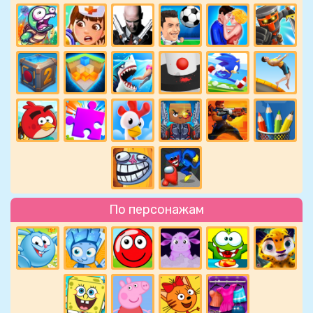
По персонажам