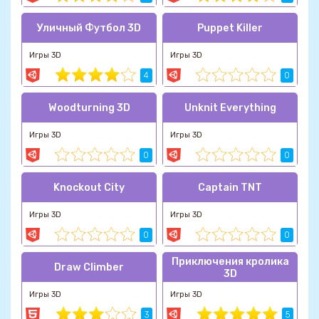
Уличный Футбол 3D
Puppet Killer
Игры 3D
Игры 3D
4
0
Woodturning 3D
Unknit Everything
Игры 3D
Игры 3D
0
0
Knockout City
Captain TNT
Игры 3D
Игры 3D
0
0
Приключения кролика
Draw Climber
3D
Игры 3D
Игры 3D
3
5