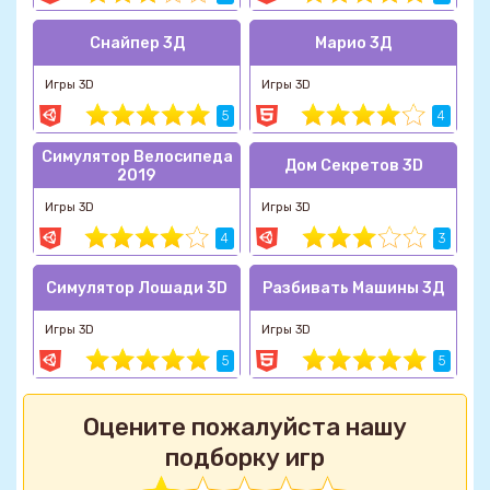
Снайпер 3Д
Марио 3Д
Игры 3D
Игры 3D
5
4
Симулятор Велосипеда
Дом Секретов 3D
2019
Игры 3D
Игры 3D
4
3
Симулятор Лошади 3D
Разбивать Машины 3Д
Игры 3D
Игры 3D
5
5
Оцените пожалуйста нашу
подборку игр