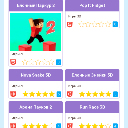
Блочный Паркур 2
Pop It Fidget
Игры 3D
0
Игры 3D
0
Nova Snake 3D
Блочные Змейки 3D
Игры 3D
Игры 3D
5
5
Арена Пауков 2
Run Race 3D
Игры 3D
Игры 3D
4
4