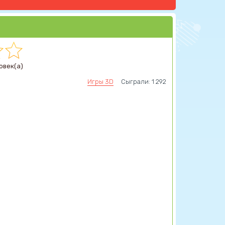
овек(а)
Игры 3D
Сыграли: 1 292