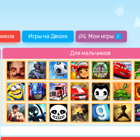
чиков
Игры на Двоих
Мои игры
0
Для мальчиков