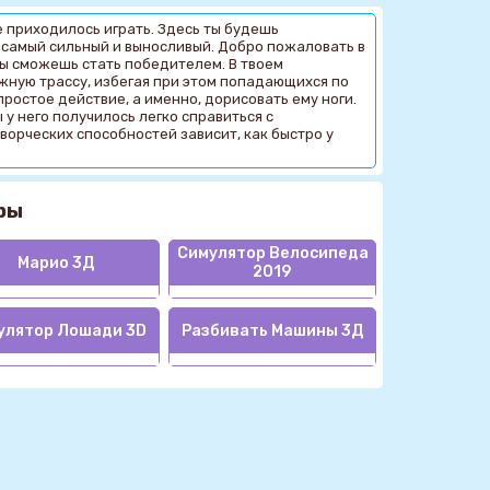
е приходилось играть. Здесь ты будешь
ас самый сильный и выносливый. Добро пожаловать в
ты сможешь стать победителем. В твоем
жную трассу, избегая при этом попадающихся по
простое действие, а именно, дорисовать ему ноги.
у него получилось легко справиться с
ворческих способностей зависит, как быстро у
ры
Симулятор Велосипеда
Марио 3Д
2019
улятор Лошади 3D
Разбивать Машины 3Д