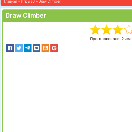
Главная
»
Игры 3D
» Draw Climber
Draw Climber
Проголосовали: 2 чел