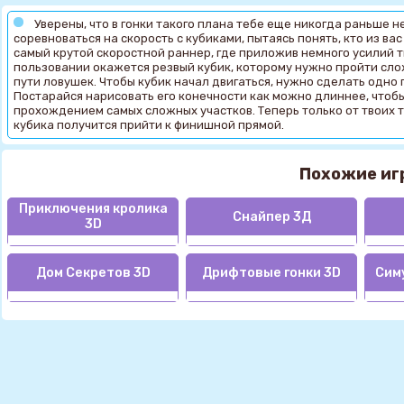
Уверены, что в гонки такого плана тебе еще никогда раньше н
соревноваться на скорость с кубиками, пытаясь понять, кто из в
самый крутой скоростной раннер, где приложив немного усилий 
пользовании окажется резвый кубик, которому нужно пройти сло
пути ловушек. Чтобы кубик начал двигаться, нужно сделать одно 
Постарайся нарисовать его конечности как можно длиннее, чтобы 
прохождением самых сложных участков. Теперь только от твоих т
кубика получится прийти к финишной прямой.
Похожие иг
Приключения кролика
Снайпер 3Д
3D
Дом Секретов 3D
Дрифтовые гонки 3D
Сим