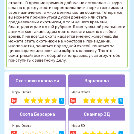
страсть. В древние времена добыча не оставалась, шкура
шла на одежду, кости перемалывались, перья тоже имели
свое назначение, а мясо делила целая община. Теперь же
вы можете проникнуться духом древних или стать
средневековым охотником, а то и нашего времени,
благодаря играм в этой рубрике. В виртуальной реальности
заниматься таким видом деятельности можно в любое
время. И не всегда охота касается именно животных. Вы
можете стать охотником на монстров и привидений,
инопланетян, заняться подводной охотой, гоняться за
динозаврами или все-таки выбрать классику. Так что
осматривайтесь и выбирайте понравившуюся игру, чтобы
приступить к заветному делу.
Охотники с копьями
Вормзилла
Игры Охота
Игры Охота
5
5
Охота Берсерка
Снайпер 3Д
Игры Охота
Игры 3D