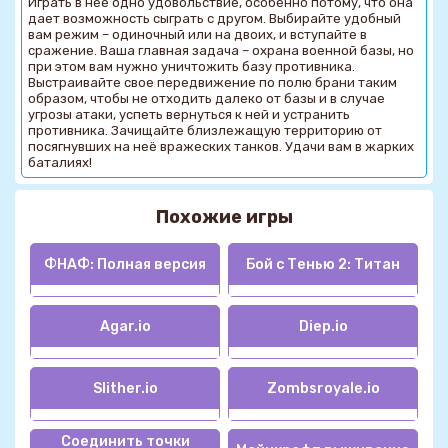
Играть в неё одно удовольствие, особенно потому, что она
дает возможность сыграть с другом. Выбирайте удобный
вам режим – одиночный или на двоих, и вступайте в
сражение. Ваша главная задача – охрана военной базы, но
при этом вам нужно уничтожить базу противника.
Выстраивайте свое передвижение по полю брани таким
образом, чтобы не отходить далеко от базы и в случае
угрозы атаки, успеть вернуться к ней и устранить
противника. Зачищайте близлежащую территорию от
посягнувших на неё вражеских танков. Удачи вам в жарких
баталиях!
Похожие игры
ФНАФ: Полная версия
Бой с Тенью 2: Титан
Agar.io
Diep.io
Slither.io
Zombsroyale.io
Соединить точки