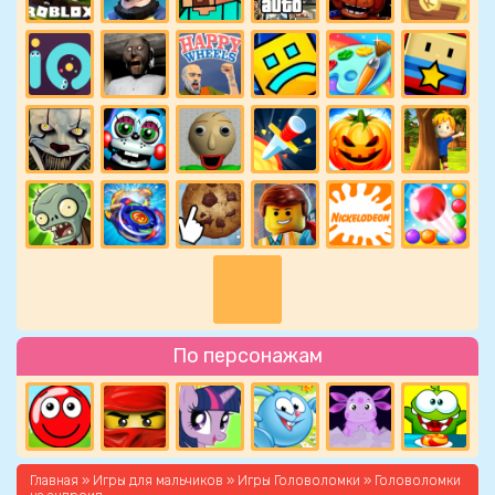
По персонажам
Главная
»
Игры для мальчиков
»
Игры Головоломки
» Головоломки