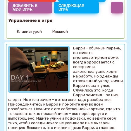
ДОБАВИТЬ В
СЛЕДУЮЩАЯ
МОИ ИГРЫ
ИГРА
Управление в игре
Клавиатурой
Мышкой
Барри – обычный парень,
он живет в
многоквартирном доме,
всегда здоровается с
соседями и
законопослушно ходит
на работу. Но однажды
отлаженный уклад жизни
Барри пошатнулся.
Случилось это, когда
Барри заметил – за ним
следят. Но кто и зачем – в этом еще надо разобраться.
Присоединяйтесь к Барри и помогите ему во всем
разобраться. Начните с его собственной квартире, где кто-
то основательно похозяйничал – все перевернуто и
выпотрошено. Ищите улики и подсказки, но ведите себя
тихо, чтобы соседи ничего не услышали и не вызвали
полицию. Выясните, что искали в доме Барри, а главное,