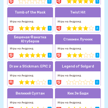
0
5
Tomb of the Mask
Twist Hit
Игры на Андроид
Игры на Андроид
5
4
Бешеная Фанатка
Стикмен Лучник
Ютуберов
Игры на Андроид
Игры на Андроид
5
3
Draw a Stickman: EPIC 2
Legend of Solgard
Игры на Андроид
Игры на Андроид
3
0
Великий Султан
Кик Зе Бади
Игры на Андроид
Игры на Андроид