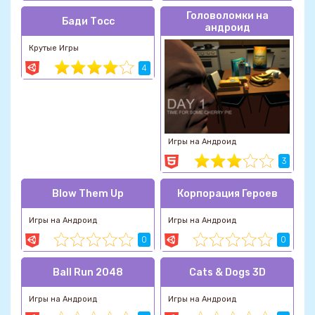
Головоломки на
Бади Тосс
андроид
Крутые Игры
4
Игры на Андроид
3
Blow Them Up
Корпорация Героев
Игры на Андроид
Игры на Андроид
0
0
Ball Run 2048
Cats & Dogs 3D
Игры на Андроид
Игры на Андроид