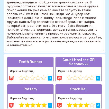
данные, рекорды и пройденные уровни сохранятся. В
рубрике постоянно появляются все новые и самые крутые
приложения. Вы уже сейчас можете запустить такие
забавы как: Twist Hit, Stack Ball, Леди Баг и Супер Кот,
Геометрия Даш, Hole.io, Buddy Toss, Merge Plane и многие
другие. Ваш выбор зависит не от подборки, а от жанра,
который вы предпочитаете. Это могут быть бродилки,
приключения, платформеры, аркады, гонки, раскраски по
номерам, развлечения на проверку реакции и ловкости.
Выбирайте из списка то, что вам понравилось и запускайте,
а можно пройти и все игры по-очереди ведь это так весело
и занимательно.
Count Masters: 3D
Teeth Runner
Человечки
Игры на Андроид
Игры на Андроид
0
0
Pottery
Stack Ball
Игры на Андроид
Игры на Андроид
5
4