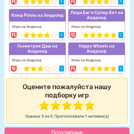
4
4
Леди Баг и Супер Кот на
Клеш Рояль на Андроид
Андроид
Игры на Андроид
Игры на Андроид
4
5
Геометрия Даш на
Happy Wheels на
Андроид
Андроид
Игры на Андроид
Игры на Андроид
3
5
Оцените пожалуйста нашу
подборку игр
Оценка: 5 из 5. Проголосовали 1 человек(а)
Популярные