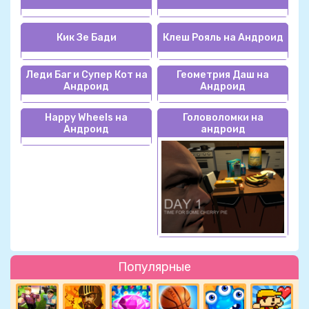
Кик Зе Бади
Клеш Рояль на Андроид
Леди Баг и Супер Кот на
Геометрия Даш на
Андроид
Андроид
Happy Wheels на
Головоломки на
Андроид
андроид
Популярные