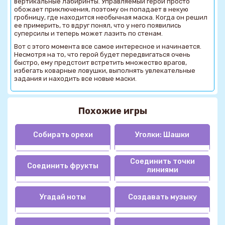
вертикальные лабиринты. Управляемый герой просто
обожает приключения, поэтому он попадает в некую
гробницу, где находится необычная маска. Когда он решил
ее примерить, то вдруг понял, что у него появились
суперсилы и теперь может лазить по стенам.
Вот с этого момента все самое интересное и начинается.
Несмотря на то, что герой будет передвигаться очень
быстро, ему предстоит встретить множество врагов,
избегать коварные ловушки, выполнять увлекательные
задания и находить все новые маски.
Похожие игры
Собирать орехи
Уголки: Шашки
Соединить точки
Соединить фрукты
линиями
Угадай ноты
Создавать музыку