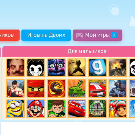
чиков
Игры на Двоих
Мои игры
0
Для мальчиков