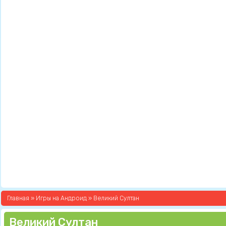
Главная
»
Игры на Андроид
» Великий Султан
Великий Султан