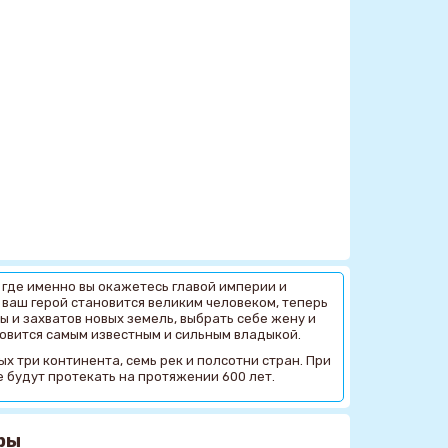
, где именно вы окажетесь главой империи и
 ваш герой становится великим человеком, теперь
ы и захватов новых земель, выбрать себе жену и
новится самым известным и сильным владыкой.
х три континента, семь рек и полсотни стран. При
 будут протекать на протяжении 600 лет.
ры