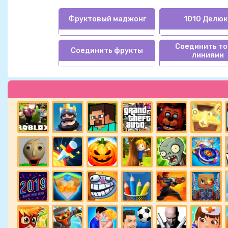
Фруктовый маджонг
1010 Делюк
Соединить то
Соединить фрукты
линиями