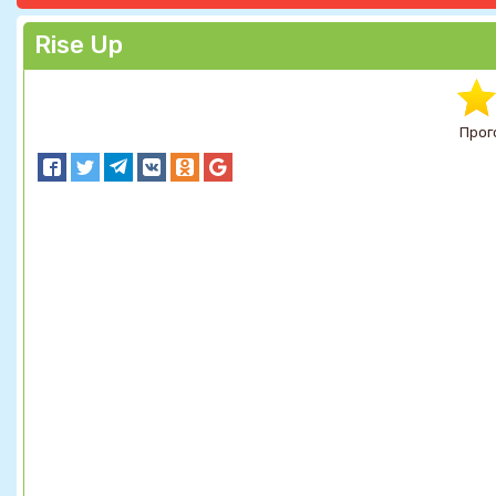
Rise Up
Прог