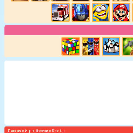
Главная
»
Игры Шарики
» Rise Up