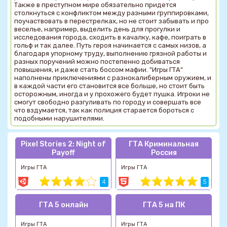
Также в преступном мире обязательно придется
столкнуться с конфликтом между разными группировками,
поучаствовать в перестрелках, но не стоит забывать и про
веселье, например, выделить день для прогулки и
исследования города, сходить в качалку, кафе, поиграть в
гольф и так далее. Путь героя начинается с самых низов, а
благодаря упорному труду, выполнению грязной работы и
разных поручений можно постепенно добиваться
повышения, и даже стать боссом мафии. "Игры ГТА"
наполнены приключениями с разнокалиберным оружием, и
в каждой части его становится все больше, но стоит быть
осторожным, иногда и у прохожего будет пушка. Игроки не
смогут свободно разгуливать по городу и совершать все
что вздумается, так как полиция старается бороться с
подобными нарушителями.
Pixel Stories 2: Night of
ГТА Криминальная
Payoff
Россия
Игры ГТА
Игры ГТА
4
5
ГТА 5 онлайн
ГТА 5 на ПК
Игры ГТА
Игры ГТА