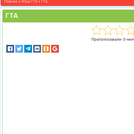
Главная
»
Игры ГТА
» ГТА
ГТА
Проголосовали: 0 чел