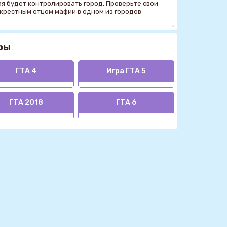
ая будет контролировать город. Проверьте свои
 крестным отцом мафии в одном из городов
ры
ГТА 4
Игра ГТА 5
ГТА 2018
ГТА 6