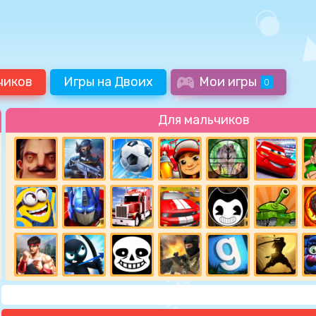
чиков
Игры на Двоих
Мои игры
0
Для мальчиков