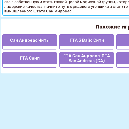
свою собственную и стать главой целой мафиозной группы, котор
лидерские качества: начните путь с рядового угонщика и станьте
вымышленного штата Сан-Андреас.
Похожие иг
Сан Андреас Читы
ГТА 3 Вайс Сити
ГТА Сан Андреас, GTA
ГТА Самп
San Andreas (СА)