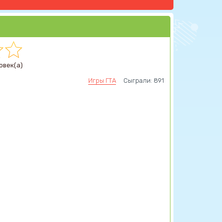
овек(а)
Игры ГТА
Сыграли: 891