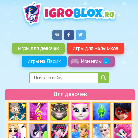
Игры для девочек
Игры для мальчиков
Игры на Двоих
Мои игры
0
Для девочек