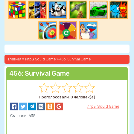
Главная
»
Игры Squid Game
» 456: Survival Game
456: Survival Game
Проголосовали: 0 человек(а)
Игры Squid Game
Сыграли: 635