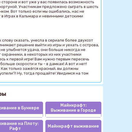
в стороне и вот уже у вас появилась возможность
 фортуной. Участникам предложено сыграть в шесть
нком. Вот только если мы ошибались, нас не
т в Играх в Кальмара и невинными детскими
к слову сказать, унесла в сериале более двухсот
нимают решение выйти из игры и уехать с острова,
 не улыбнется удача, они больше никогда не
т охранники, в некоторых из них участники
есь к первой игре! Вам нужно первым пересечь
ольше скорости и ты – в дамках! А вот и нет!
. Как только зажёгся красный, вы должны
успели?! Ну, тогда прощайте! Увидимся на том
ры
Майнкрафт:
ивание в Бункере
Выживание в Городе
ивание на Плоту:
Майнкрафт выживание
Рафт