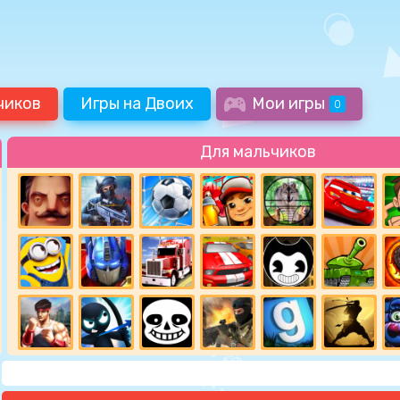
чиков
Игры на Двоих
Мои игры
0
Для мальчиков