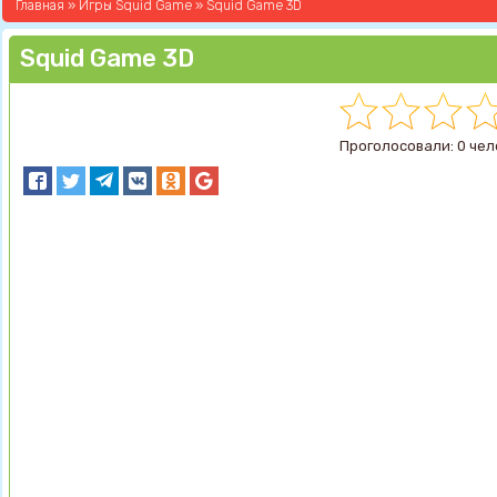
Главная
»
Игры Squid Game
» Squid Game 3D
Squid Game 3D
Проголосовали: 0 чел