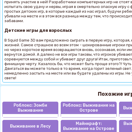
принять участие в ней! Разработчики компьютерных игр не стоят 
испытать свою удачу и нервы, играя в смертельно опасную игру с
простых детских игр, в которые каждый из нас играл, будучи ребе
убивали на месте и в этом вся разница между тем, что происходи
забавами.
Детские игры для взрослых
В Squid Game 3D вам предложено сыграть в первую игру, которая, 
жизней. Самое страшное во всем этом – шокированные игроки при
но через короткое время возвращаются вновь, осознавая, если им
вернутся домой. А далеко не все игры таковы, что игроков убиваю
соревнуются между собой и убивают друг друга! Итак, приготовьт
финишную черту. Казалось бы, что может быть проще этого?! Чуть б
Двигаться вы можете только в то время, когда горит зеленый свет
немедленно застыть на месте или вы будете удалены из игры. Не 
свете!
Похожие иг
Роблокс: Зомби
Роблокс: Выживание на
Выж
Выживание
Острове
Майнкрафт:
Выж
Выживание в Лесу
Выживание на Острове