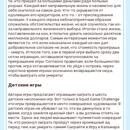
те, кто пришел за большими деньгами ради больных
родных. Каждый вел неправильную жизнь и незаметно для
себя скатился на самое дно. Кто-то скрывается от
одолевших его кредиторов, кто-то – от преследования
полиции. У каждого игрока неблагоприятным образом
сложились обстоятельства жизни, но всё случилось так из-
за неправильного жизненного выбора. Итогом стала жизнь,
поставленная на кон, в попытке урвать несколько десятков
миллионов долларов. Самым интересным моментом игры
является то, что если изначально каждый из них дал
добровольное согласие не зная, что стоимость проигрыша
– смерть. И после того, как в первой игре выбыло сразу две
сотни играющих, оставшиеся проголосовали за
прекращение игры. Согласно правилам, если большинство
против, игра останавливается. Но уйдя с острова, через
короткое время игроки осознанно возвращаются сюда,
чтобы выиграть или умереть!
Детские игры
Авторы игры предлагают играющим сыграть в шесть
детских несложных игр. Вот только в Squid Game Challenge
эти игры превращаются в нечто совершенно чудовищное. В
детских играх не убивают за то, что вы двинулись в то
время, когда зажёгся красный свет, а вы должны стоять на
месте. Здесь же людей выкашивают пулеметной очередью!
Те, кто рискнул сыграть пройдут через кромешный ад
перед тем, как умереть самим! Сыграйте в Игру в Кальмара