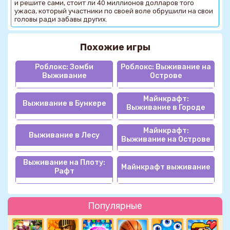
и решите сами, стоит ли 40 миллионов долларов того
ужаса, который участники по своей воле обрушили на свои
головы ради забавы других.
Похожие игры
Роблокс: Зомби
Роблокс: Выживание на
Выживание
Острове
Майнкрафт:
Выживание в Бункере
Выживание в Городе
Майнкрафт:
Выживание в Лесу
Выживание на Острове
Выживание на Плоту:
Майнкрафт выживание
Рафт
Популярные