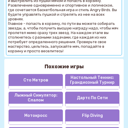
и выстрелить из пушки мячом и попасть в корзину.
Развлечение одновременно и спортивное и логическое,
где сочетается баскетбольная игра и стиль Angry Birds. Вы
будете управлять пушкой и стрелять из нее на всех
уровнях.
Главное
-
попасть в корзину, по пути вы можете собирать
звезды,
а, чтобы получить
высшую награду надо, чтобы мяч
пролетел мимо сразу трех звезд. На каждом этапе вы
столкнетесь с разными задачами, где каждая из них
потребует определенного решения. Проверьте свое
мастерство, цельтесь, запускайте мяч, попадайте в
корзину и просто веселитесь!
Похожие игры
Настольный Теннис:
Сто Метров
Грандиозный Турнир
Лыжный Симулятор:
Дартс По Сети
Слалом
Мотокросс
Flip Diving