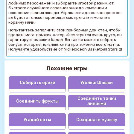
любимых персонажей и выбирайте игровой режим: от
быстрого случайного соревнования до компании и
покорении звания звезды. Управления довольно простое,
вы будете только перемещаться, прыгать и мочить в
корзину мячи.
Попытайтесь заполнить свой приборный док-стан, чтобы
сделать мега-прыжок, который смотрится очень круто, он
гарантирует высокие баллы. Вы также можете собрать
бонусы, которые появляются на протяжении всего матча.
Получайте удовольствие от Nickelodeon Basketball Stars 2!
Похожие игры
Собирать орехи
Уголки: Шашки
Соединить точки
Соединить фрукты
линиями
Угадай ноты
Создавать музыку