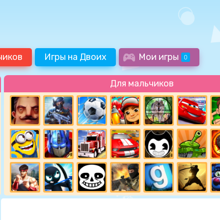
чиков
Игры на Двоих
Мои игры
0
Для мальчиков