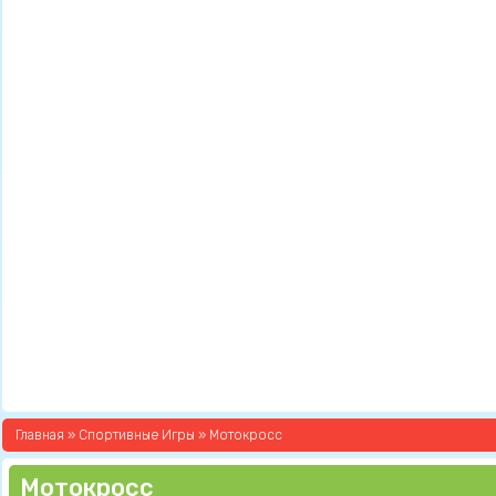
Главная
»
Спортивные Игры
» Мотокросс
Мотокросс