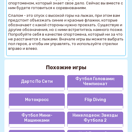
спортсменом, который знает свое дело. Сейчас вы вместе с
ним будете готовиться к соревнованиям.
Слалом - это спуск с высокой горы на лыжах, при этом вам
предстоит объезжать синие и красные флажки, которые
обозначают с какой стороны нужно проехать. Существую и
другие обозначения, но с ними встретитесь намного позже.
Попробуйте себя в качестве спортсмена, который ни за что
не расстанется с лыжами. Вначале игры вы можете выбрать
пол героя, а чтобы им управлять, то используйте стрелки
вправо и влево.
Похожие игры
Футбол Головами:
Дартс По Сети
Чемпионат
Мотокросс
Flip Diving
Футбол Мини-
Никелодеон: Звезды
Машинками
Футбола 2