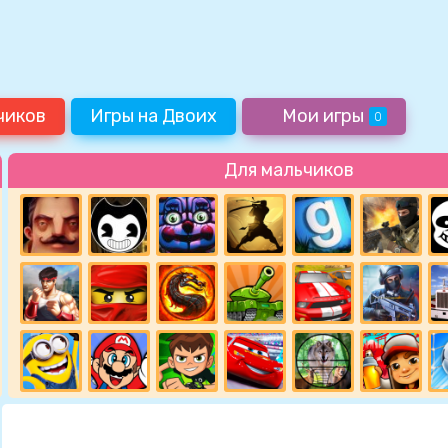
чиков
Игры на Двоих
Мои игры
0
Для мальчиков