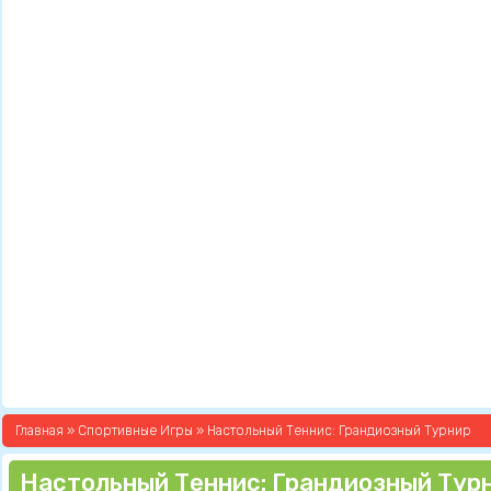
Главная
»
Спортивные Игры
» Настольный Теннис: Грандиозный Турнир
Настольный Теннис: Грандиозный Тур