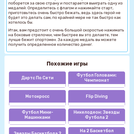
поборется за свою страну и постарается выиграть одну из
медалей. Определитесь с флагом и нажимайте старт,
приготовьтесь очень быстро бежать, ведь здесь герой не
будет это делать сам, по крайней мере не так быстро как
хотелось бы.
Итак, вам предстоит с очень большой скоростью нажимать
на боковые стрелочки, чем быстрее вы это делаете, тем
лучше бежит спортсмен. За каждую медаль вы можете
получить определенное количество денег.
Похожие игры
Футбол Головами:
Дартс По Сети
Чемпионат
Мотокросс
Flip Diving
Футбол Мини-
Никелодеон: Звезды
Машинками
Футбола 2
На 2 Баскетбол
Звезды Баскетбола 2