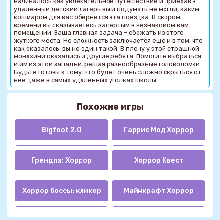
начиналось как увлекательное путешествие и приехав в
удаленный детский лагерь вы и подумать не могли, каким
кошмаром для вас обернется эта поездка. В скором
времени вы оказываетесь запертым в незнакомом вам
помещении. Ваша главная задача – сбежать из этого
жуткого места. Но сложность заключается ещё и в том, что
как оказалось, вы не один такой. В плену у этой страшной
монахини оказались и другие ребята. Помогите выбраться
и им из этой западни, решая разнообразные головоломки.
Будьте готовы к тому, что будет очень сложно скрыться от
неё даже в самых удаленных уголках школы.
Похожие игры
Bigfoot 2.0
Гаррис Мод Хоррор
Грендпа: Хоррор
Хоррор Квест
Хоррор боссы: кликер
Майнкрафт Хоррор