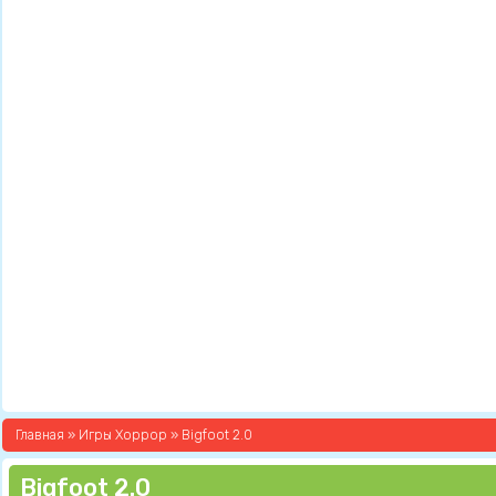
Главная
»
Игры Хоррор
» Bigfoot 2.0
Bigfoot 2.0