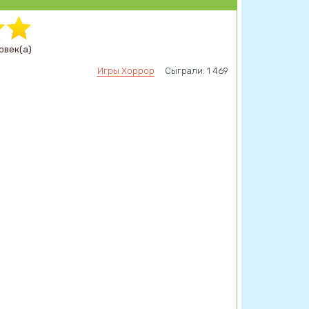
овек(а)
Игры Хоррор
Сыграли: 1 469