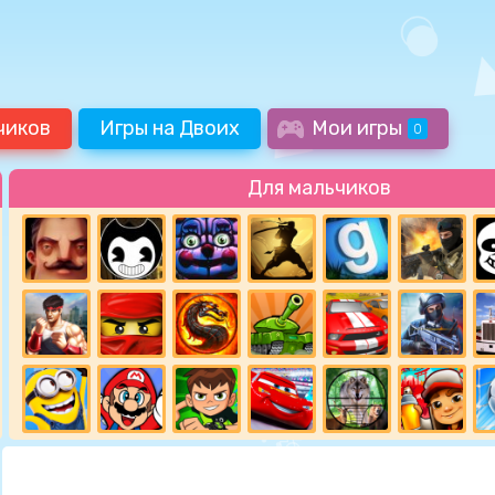
чиков
Игры на Двоих
Мои игры
0
Для мальчиков