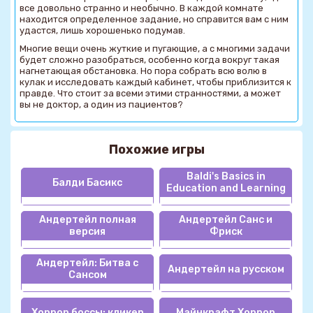
все довольно странно и необычно. В каждой комнате
находится определенное задание, но справится вам с ним
удастся, лишь хорошенько подумав.
Многие вещи очень жуткие и пугающие, а с многими задачи
будет сложно разобраться, особенно когда вокруг такая
нагнетающая обстановка. Но пора собрать всю волю в
кулак и исследовать каждый кабинет, чтобы приблизится к
правде. Что стоит за всеми этими странностями, а может
вы не доктор, а один из пациентов?
Похожие игры
Baldi's Basics in
Балди Басикс
Education and Learning
Андертейл полная
Андертейл Санс и
версия
Фриск
Андертейл: Битва с
Андертейл на русском
Сансом
Хоррор боссы: кликер
Майнкрафт Хоррор