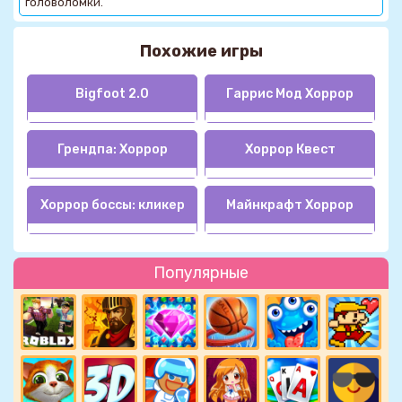
головоломки.
Похожие игры
Bigfoot 2.0
Гаррис Мод Хоррор
Грендпа: Хоррор
Хоррор Квест
Хоррор боссы: кликер
Майнкрафт Хоррор
Популярные