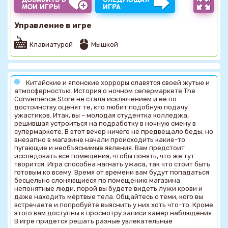
МОИ ИГРЫ
ИГРА
Управление в игре
Клавиатурой
Мышкой
Китайские и японские хорроры славятся своей жутью и
атмосферностью. История о ночном сепермаркете The
Convenience Store не стала исключением и её по
достоинству оценят те, кто любит подобную подачу
ужастиков. Итак, вы – молодая студентка колледжа,
решившая устроиться на подработку в ночную смену в
супермаркете. В этот вечер ничего не предвещало беды, но
внезапно в магазине начали происходить какие-то
пугающие и необъяснимые явления. Вам предстоит
исследовать все помещения, чтобы понять, что же тут
творится. Игра способна нагнать ужаса, так что стоит быть
готовым ко всему. Время от времени вам будут попадаться
бесцельно слоняющиеся по помещению магазина
непонятные люди, порой вы будете видеть лужи крови и
даже находить мёртвые тела. Общайтесь с теми, кого вы
встречаете и попробуйте выяснить у них хоть что-то. Кроме
этого вам доступны к просмотру записи камер наблюдения.
В игре придется решать разные увлекательные