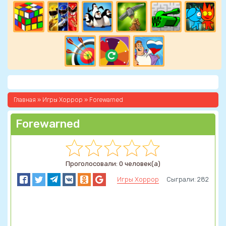
Главная
»
Игры Хоррор
» Forewarned
Forewarned
Проголосовали: 0 человек(а)
Игры Хоррор
Сыграли: 282