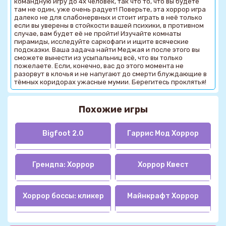
командную игру до 4х человек, так что то, что вы будете
там не один, уже очень радует! Поверьте, эта хоррор игра
далеко не для слабонервных и стоит играть в неё только
если вы уверены в стойкости вашей психики, в противном
случае, вам будет её не пройти! Изучайте комнаты
пирамиды, исследуйте саркофаги и ищите всяческие
подсказки. Ваша задача найти Меджая и после этого вы
сможете вынести из усыпальниц всё, что вы только
пожелаете. Если, конечно, вас до этого момента не
разорвут в клочья и не напугают до смерти блуждающие в
тёмных коридорах ужасные мумии. Берегитесь проклятья!
Похожие игры
Bigfoot 2.0
Гаррис Мод Хоррор
Грендпа: Хоррор
Хоррор Квест
Хоррор боссы: кликер
Майнкрафт Хоррор