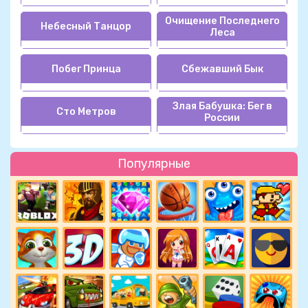
Очищение Последнего
Небесный Танцор
Леса
Побег Принца
Сбежавший Бык
Злая Бабушка: Бег в
Сто Метров
России
Популярные