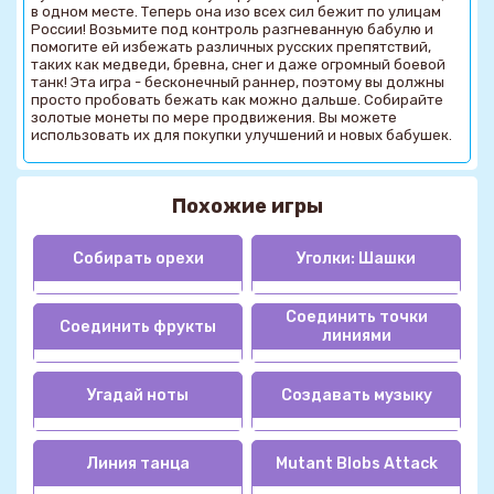
в одном месте. Теперь она изо всех сил бежит по улицам
России! Возьмите под контроль разгневанную бабулю и
помогите ей избежать различных русских препятствий,
таких как медведи, бревна, снег и даже огромный боевой
танк! Эта игра - бесконечный раннер, поэтому вы должны
просто пробовать бежать как можно дальше. Собирайте
золотые монеты по мере продвижения. Вы можете
использовать их для покупки улучшений и новых бабушек.
Похожие игры
Собирать орехи
Уголки: Шашки
Соединить точки
Соединить фрукты
линиями
Угадай ноты
Создавать музыку
Линия танца
Mutant Blobs Attack