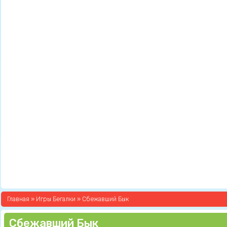
Главная
»
Игры Бегалки
» Сбежавший Бык
Сбежавший Бык