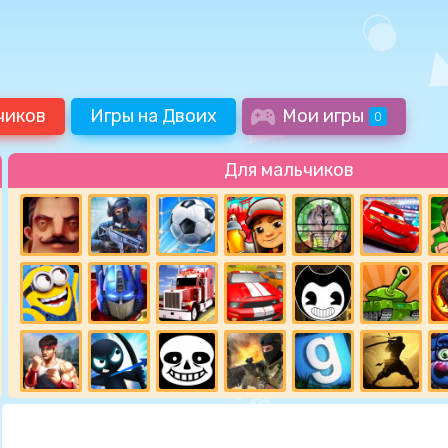
чиков
Игры на Двоих
Мои игры
0
Для мальчиков