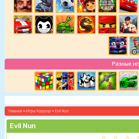
Разные и
Главная
»
Игры Хоррор
» Evil Nun
Evil Nun