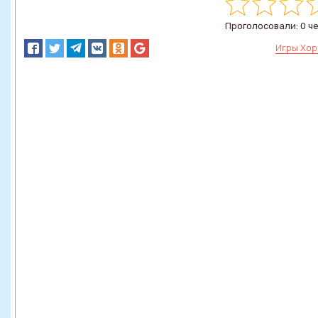
Проголосовали: 0 ч
Игры Хо