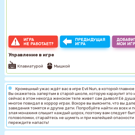
ИГРА
ПРЕДЫДУЩАЯ
ДОБАВИТ
НЕ РАБОТАЕТ?
ИГРА
МОИ ИГ
Управление в игре
Клавиатурой
Мышкой
Кромешный ужас ждёт вас в игре Evil Nun, в которой главн
Вы окажетесь запертым в старой школе, которую караулит это 
сейчас в этом некогда женском теле живет сам дьявол! Её душа
многое повидал в хоррор играх. Вскоре вы выясните, что вы дал
заведения томятся и другие дети. Попробуйте найти их всех и п
злая монахиня слышит каждый шорох, поэтому вам следует бы
головоломки, старайтесь не шуметь и при малейшей опасности 
переждите напасть!