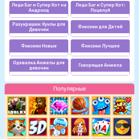
Леди Баг и Супер Кот на
Леди Баг и Супер Кот:
Андроид
Поцелуй
Разукрашки: Куклы для
Фиксики для Детей
Девочек
Фиксики Новые
Фиксики Лучшее
Одевалка Анжелы для
Говорящая Анжела
девочек
Популярные