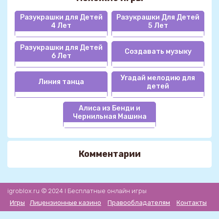
Разукрашки для Детей
Разукрашки Для Детей
4 Лет
5 Лет
Разукрашки для Детей
Создавать музыку
6 Лет
Угадай мелодию для
Линия танца
детей
Алиса из Бенди и
Чернильная Машина
Комментарии
igroblox.ru © 2024 l Бесплатные онлайн игры
Игры
Лицензионные казино
Правообладателям
Контакты