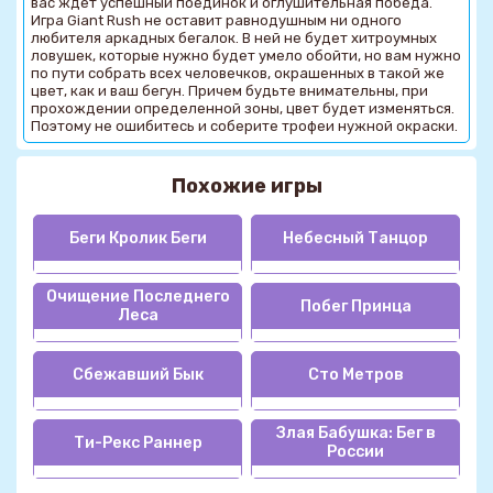
вас ждет успешный поединок и оглушительная победа.
Игра Giant Rush не оставит равнодушным ни одного
любителя аркадных бегалок. В ней не будет хитроумных
ловушек, которые нужно будет умело обойти, но вам нужно
по пути собрать всех человечков, окрашенных в такой же
цвет, как и ваш бегун. Причем будьте внимательны, при
прохождении определенной зоны, цвет будет изменяться.
Поэтому не ошибитесь и соберите трофеи нужной окраски.
Похожие игры
Беги Кролик Беги
Небесный Танцор
Очищение Последнего
Побег Принца
Леса
Сбежавший Бык
Сто Метров
Злая Бабушка: Бег в
Ти-Рекс Раннер
России