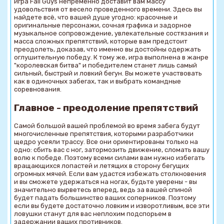
игра Fall Guys непременно доставит вам массу
удовольствия от весело проведенного времени. Здесь вы
найдете всё, что вашей душе угодно: красочные и
оригинальные персонажи, сочная графика и задорное
музыкальное сопровождение, увлекательные состязания и
масса сложных препятствий, которые вам предстоит
преодолеть, доказав, что именно вы достойны одержать
оглушительную победу. К тому же, игра выполнена в жанре
"королевская битва" и победителем станет лишь самый
сильный, быстрый и ловкий бегун. Вы можете участвовать
как в одиночных забегах, так и выбрать командные
соревнования.
Главное - преодоление препятствий
Самой большой вашей проблемой во время забега будут
многочисленные препятствия, которыми разработчики
щедро усеяли трассу. Все они ориентированы только на
одно: сбить вас с ног, затормозить движение, сломать вашу
волю к победе. Поэтому всеми силами вам нужно избегать
вращающихся лопастей и летящих в сторону бегущих
огромных мячей. Если вам удастся избежать столкновения
и вы сможете удержаться на ногах, будьте уверены - вы
значительно вырветесь вперед, ведь за вашей спиной
будет падать большинство ваших соперников. Поэтому
если вы будете достаточно ловким и изворотливым, все эти
ловушки станут для вас неплохим подспорьем в
задержании ваших противников.