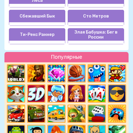
Леса
Сбежавший Бык
Сто Метров
Злая Бабушка: Бег в
Ти-Рекс Раннер
России
Популярные