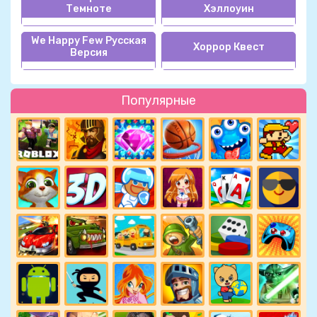
Темноте
Хэллоуин
We Happy Few Русская
Хоррор Квест
Версия
Популярные