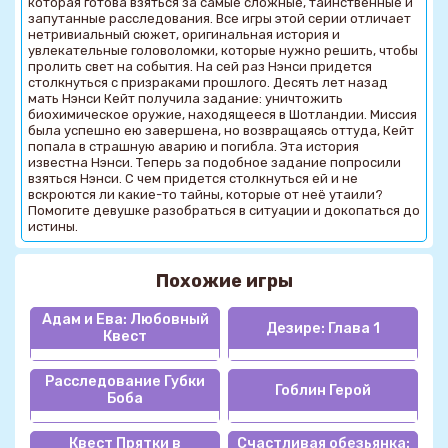
которая готова взяться за самые сложные, таинственные и
запутанные расследования. Все игры этой серии отличает
нетривиальный сюжет, оригинальная история и
увлекательные головоломки, которые нужно решить, чтобы
пролить свет на события. На сей раз Нэнси придется
столкнуться с призраками прошлого. Десять лет назад
мать Нэнси Кейт получила задание: уничтожить
биохимическое оружие, находящееся в Шотландии. Миссия
была успешно ею завершена, но возвращаясь оттуда, Кейт
попала в страшную аварию и погибла. Эта история
известна Нэнси. Теперь за подобное задание попросили
взяться Нэнси. С чем придется столкнуться ей и не
вскроются ли какие-то тайны, которые от неё утаили?
Помогите девушке разобраться в ситуации и докопаться до
истины.
Похожие игры
Адам и Ева: Любовный
Дезире: Глава 1
Квест
Расследование Губки
Гоблин Герой
Боба
Квест Прятки в
Счастливая обезьянка: