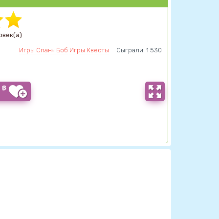
овек(а)
Игры Спанч Боб
Игры Квесты
Сыграли: 1 530
 В
Ы