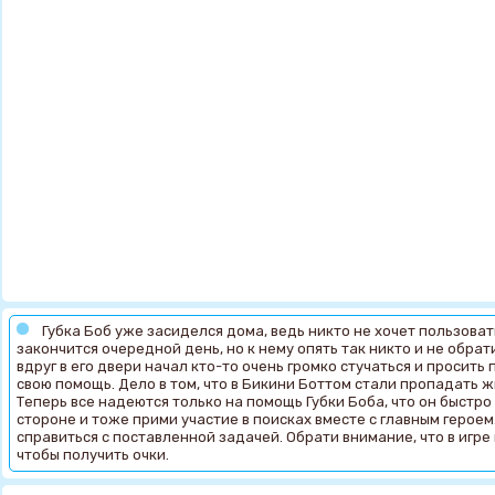
Губка Боб уже засиделся дома, ведь никто не хочет пользоват
закончится очередной день, но к нему опять так никто и не обрат
вдруг в его двери начал кто-то очень громко стучаться и просит
свою помощь. Дело в том, что в Бикини Боттом стали пропадать ж
Теперь все надеются только на помощь Губки Боба, что он быстро 
стороне и тоже прими участие в поисках вместе с главным героем
справиться с поставленной задачей. Обрати внимание, что в игре
чтобы получить очки.