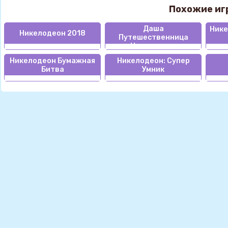
Похожие иг
Даша
Нике
Никелодеон 2018
Путешественница
Никелодеон
Никелодеон Бумажная
Никелодеон: Супер
Битва
Умник