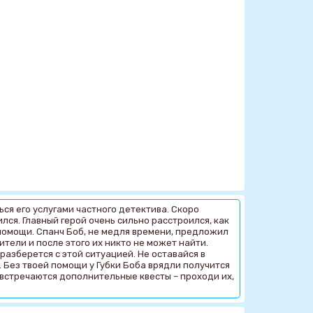
ься его услугами частного детектива. Скоро
ился. Главный герой очень сильно расстроился, как
ь помощи. Спанч Боб, не медля времени, предложил
ители и после этого их никто не может найти.
разберется с этой ситуацией. Не оставайся в
. Без твоей помощи у Губки Боба врядли получится
 встречаются дополнительные квесты – проходи их,