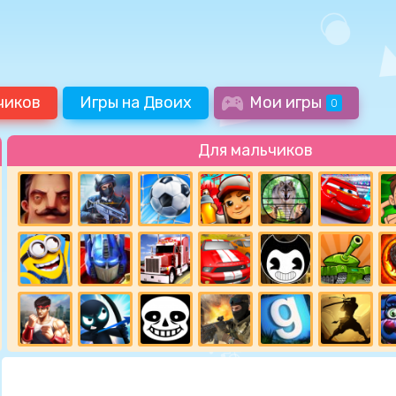
чиков
Игры на Двоих
Мои игры
0
Для мальчиков