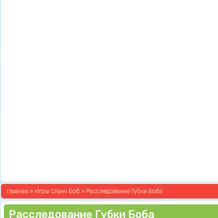
Главная
»
Игры Спанч Боб
» Расследование Губки Боба
Расследование Губки Боба