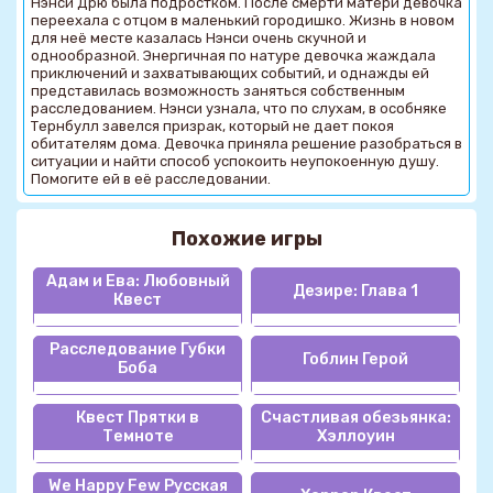
Нэнси Дрю была подростком. После смерти матери девочка
переехала с отцом в маленький городишко. Жизнь в новом
для неё месте казалась Нэнси очень скучной и
однообразной. Энергичная по натуре девочка жаждала
приключений и захватывающих событий, и однажды ей
представилась возможность заняться собственным
расследованием. Нэнси узнала, что по слухам, в особняке
Тернбулл завелся призрак, который не дает покоя
обитателям дома. Девочка приняла решение разобраться в
ситуации и найти способ успокоить неупокоенную душу.
Помогите ей в её расследовании.
Похожие игры
Адам и Ева: Любовный
Дезире: Глава 1
Квест
Расследование Губки
Гоблин Герой
Боба
Квест Прятки в
Счастливая обезьянка:
Темноте
Хэллоуин
We Happy Few Русская