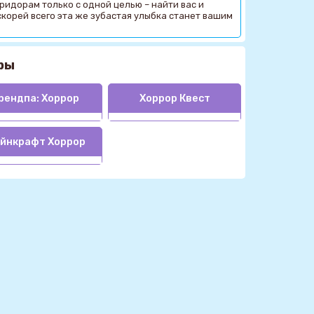
оридорам только с одной целью – найти вас и
И скорей всего эта же зубастая улыбка станет вашим
ры
рендпа: Хоррор
Хоррор Квест
йнкрафт Хоррор