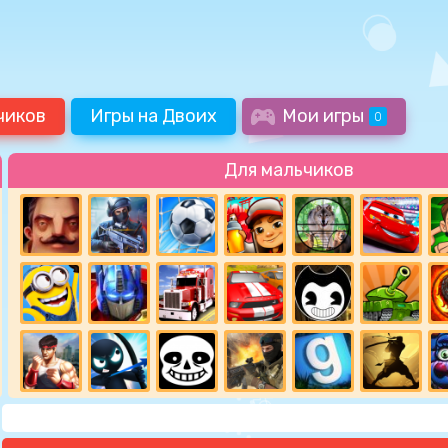
чиков
Игры на Двоих
Мои игры
0
Для мальчиков