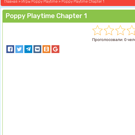
Главная
»
Игры Poppy Playtime
» Poppy Playtime Chapter 1
Poppy Playtime Chapter 1
Проголосовали: 0 чел