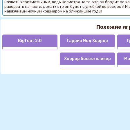
назвать харизматичным, ведь несмотря на то, что он бродит по к
разорвать на части, делать это он будет с улыбкой во весь рот! 
навязчивым ночным кошмаром на ближайшие годы!
Похожие иг
Bigfoot 2.0
Гаррис Мод Хоррор
Г
Хоррор боссы: кликер
Ма