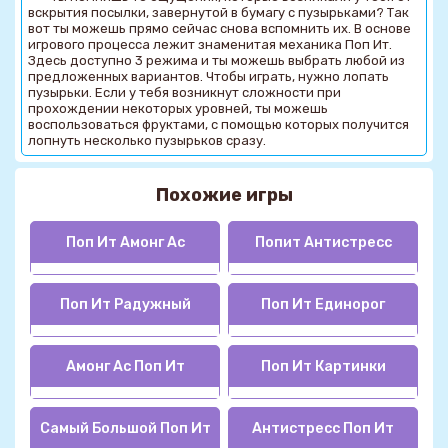
вскрытия посылки, завернутой в бумагу с пузырьками? Так
вот ты можешь прямо сейчас снова вспомнить их. В основе
игрового процесса лежит знаменитая механика Поп Ит.
Здесь доступно 3 режима и ты можешь выбрать любой из
предложенных вариантов. Чтобы играть, нужно лопать
пузырьки. Если у тебя возникнут сложности при
прохождении некоторых уровней, ты можешь
воспользоваться фруктами, с помощью которых получится
лопнуть несколько пузырьков сразу.
Похожие игры
Поп Ит Амонг Ас
Попит Антистресс
Поп Ит Радужный
Поп Ит Единорог
Амонг Ас Поп Ит
Поп Ит Картинки
Самый Большой Поп Ит
Антистресс Поп Ит