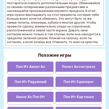
постараться освоить дополнительные моды. Обменивайся
со своими соперниками различными предметами и
наслаждайся прохождением игрового процесса. В этой
игре нужно выкладывать на стол предметы, которые тебе
больше всего хочется обменять. Это могут быть те же
самые попиты, спиннеры, кубики и многое другое. Чтобы
провести сделку, внимательно следи за стрелочкой,
расположенной в левой части экрана. Давать свое
согласие можно только в том случае, если она находится в
пределах зеленой шкалы. Кликай на галочку, если ты
согласен, а если хочешь все отменить, то жми на крестик.
Похожие игры
Поп Ит Амонг Ас
Попит Антистресс
Поп Ит Радужный
Поп Ит Единорог
Амонг Ас Поп Ит
Поп Ит Картинки