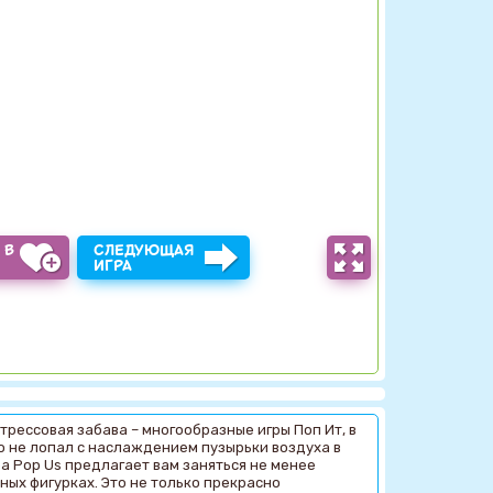
 В
СЛЕДУЮЩАЯ
Ы
ИГРА
рессовая забава – многообразные игры Поп Ит, в
о не лопал с наслаждением пузырьки воздуха в
а Pop Us предлагает вам заняться не менее
ых фигурках. Это не только прекрасно