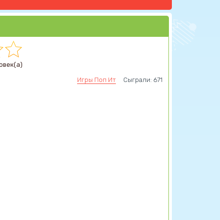
овек(а)
Игры Поп Ит
Сыграли: 671