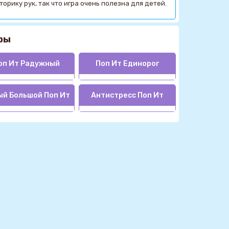
орику рук, так что игра очень полезна для детей.
ры
оп Ит Радужный
Поп Ит Единорог
й Большой Поп Ит
Антистресс Поп Ит