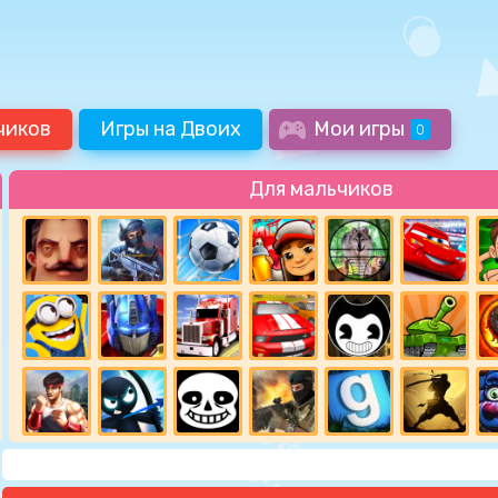
чиков
Игры на Двоих
Мои игры
0
Для мальчиков