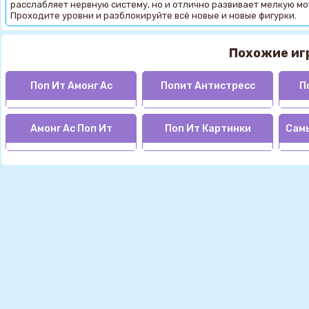
расслабляет нервную систему, но и отлично развивает мелкую мот
Проходите уровни и разблокируйте всё новые и новые фигурки.
Похожие иг
Поп Ит Амонг Ас
Попит Антистресс
П
Амонг Ас Поп Ит
Поп Ит Картинки
Самы