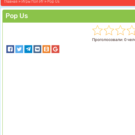
Главная
»
Игры Поп Ит
» Pop Us
Pop Us
Проголосовали: 0 чел