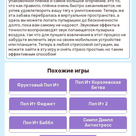
упаковочной плёнке и самое большое огорчение, это то,
что как правило, плёнка очень быстро заканчивается, не
успев удовлетворить вашу тягу к уничтожению. Теперь же
эта забава перебралась в виртуальное пространство, а
здесь вы можете лопать пупырышки до бесконечности
долго, пока вам самому не надоест. Звуковые эффекты в
точности воспроизводят звук лопающегося пузырька
воздуха, так что для лучшего вовлечения в этот процесс не
забудьте включить звук на своем мобильном устройстве
или планшете. Теперь в любой стрессовой ситуации, вы
можете зайти в эту игру и снять стресс простым, но таким
эффективным способом!
Похожие игры
Поп Ит Королевская
Фруктовый Поп Ит
Битва
Поп Ит Фиджет
Поп Ит 2
Симпл Димпл
Поп Ит Баббл
Антистресс