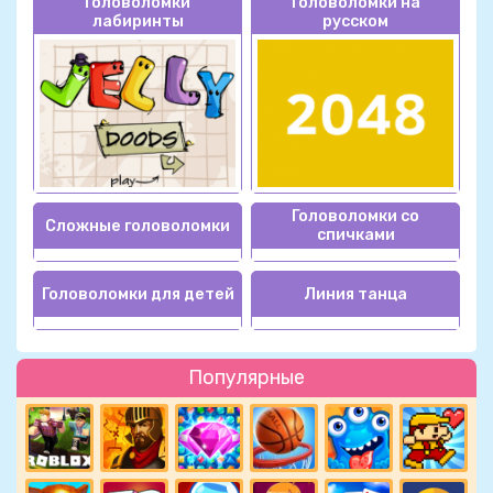
Головоломки
Головоломки на
лабиринты
русском
Головоломки со
Сложные головоломки
спичками
Головоломки для детей
Линия танца
Популярные